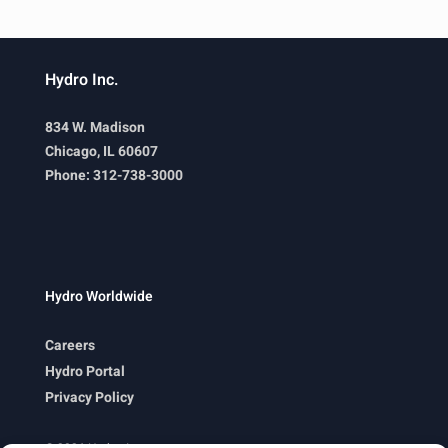
i
g
a
t
Hydro Inc.
i
o
834 W. Madison
n
Chicago, IL 60607
Phone: 312-738-3000
Hydro Worldwide
Careers
Hydro Portal
Privacy Policy