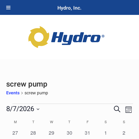
Hydro, Inc.
screw pump
Events
screw pump
8/7/2026
E
E
S
M
v
v
e
S
o
C
M
T
W
T
F
S
e
S
e
a
e
n
a
n
n
r
l
0
0
0
0
0
0
0
27
28
29
30
31
1
2
t
l
t
t